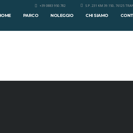
+39 0883 950.782
S.P. 231 KM 39.150, 76125 T
HOME
PARCO
NOLEGGIO
CHI SIAMO
CONT